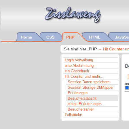
Home
CSS
PHP
HTML
JavaSc
Sie sind hier:
PHP
Hit Counter u
Login Verwaltung
B
eine Abstimmung
ein Gästebuch
Hit Counter und mehr...
Session Daten speichern
08
Session Storage DbMapper
Erklärungen
Besucherstatistik
einige Erläuterungen
Besucherzähler
Fallstricke