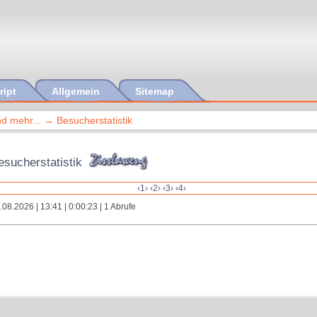
ript
Allgemein
Sitemap
nd mehr...
Besucherstatistik
esucherstatistik
‹1›
‹2›
‹3›
‹4›
.08.2026 | 13:41 | 0:00:23 | 1 Abrufe